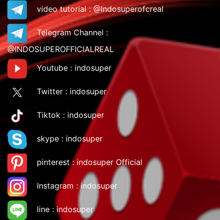
video tutorial : @Indosuperofcreal
Telegram Channel :
@INDOSUPEROFFICIALREAL
Youtube : indosuper
Twitter : indosuper
Tiktok : indosuper
skype : indosuper
pinterest : indosuper Official
Instagram : indosuper
line : indosuper