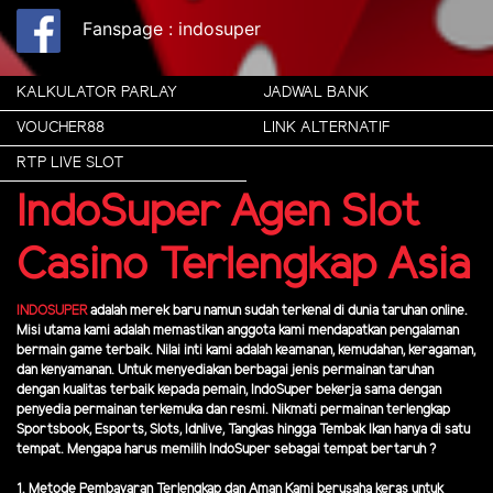
Fanspage : indosuper
KALKULATOR PARLAY
JADWAL BANK
VOUCHER88
LINK ALTERNATIF
RTP LIVE SLOT
IndoSuper Agen Slot
Casino Terlengkap Asia
INDOSUPER
adalah merek baru namun sudah terkenal di dunia taruhan online.
Misi utama kami adalah memastikan anggota kami mendapatkan pengalaman
bermain game terbaik. Nilai inti kami adalah keamanan, kemudahan, keragaman,
dan kenyamanan. Untuk menyediakan berbagai jenis permainan taruhan
dengan kualitas terbaik kepada pemain, IndoSuper bekerja sama dengan
penyedia permainan terkemuka dan resmi. Nikmati permainan terlengkap
Sportsbook, Esports, Slots, Idnlive, Tangkas hingga Tembak Ikan hanya di satu
tempat. Mengapa harus memilih IndoSuper sebagai tempat bertaruh ?
1. Metode Pembayaran Terlengkap dan Aman Kami berusaha keras untuk