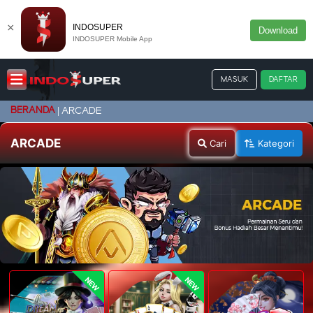
×
INDOSUPER
Download
INDOSUPER Mobile App
MASUK
DAFTAR
BERANDA
ARCADE
ARCADE
Cari
Kategori
NEW
NEW