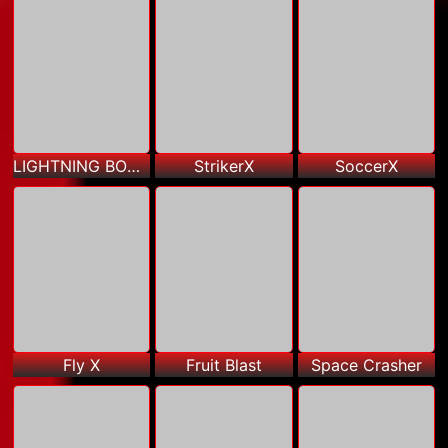
LIGHTNING BOMB
StrikerX
SoccerX
Fly X
Fruit Blast
Space Crasher