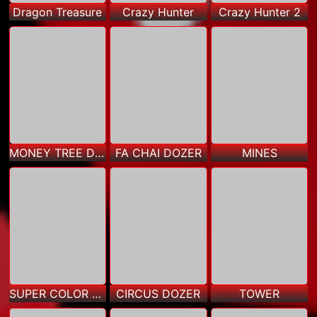
Dragon Treasure
Crazy Hunter
Crazy Hunter 2
MONEY TREE DOZER
FA CHAI DOZER
MINES
SUPER COLOR GAME
CIRCUS DOZER
TOWER