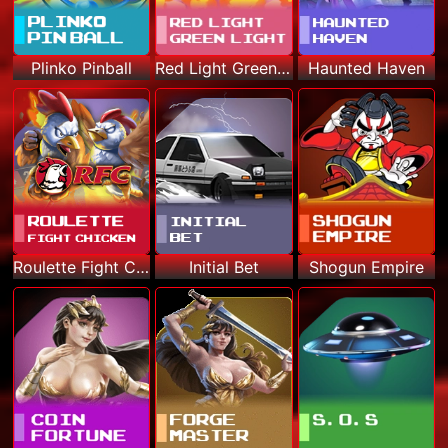
Plinko Pinball
Red Light Green Light
Haunted Haven
Roulette Fight Chicken
Initial Bet
Shogun Empire