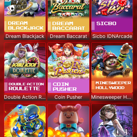
Dream Blackjack
Dream Baccarat
Sicbo IDNArcade
Double Action Roulette
Coin Pusher
Minesweeper Hollywood