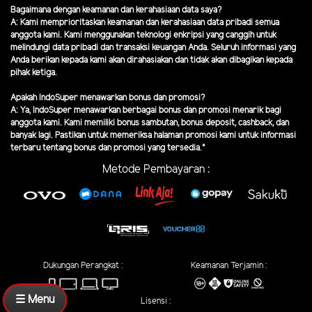
Bagaimana dengan keamanan dan kerahasiaan data saya?
A: Kami memprioritaskan keamanan dan kerahasiaan data pribadi semua
anggota kami. Kami menggunakan teknologi enkripsi yang canggih untuk
melindungi data pribadi dan transaksi keuangan Anda. Seluruh informasi yang
Anda berikan kepada kami akan dirahasiakan dan tidak akan dibagikan kepada
pihak ketiga.
Apakah IndoSuper menawarkan bonus dan promosi?
A: Ya, IndoSuper menawarkan berbagai bonus dan promosi menarik bagi
anggota kami. Kami memiliki bonus sambutan, bonus deposit, cashback, dan
banyak lagi. Pastikan untuk memeriksa halaman promosi kami untuk informasi
terbaru tentang bonus dan promosi yang tersedia."
Metode Pembayaran :
Dukungan Perangkat :
Keamanan Terjamin :
☰ Menu
Lisensi :