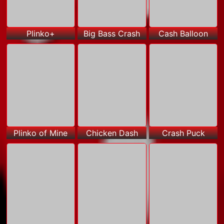
Plinko+
Big Bass Crash
Cash Balloon
Plinko of Mine
Chicken Dash
Crash Puck