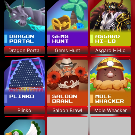
Dragon Portal
Gems Hunt
Asgard Hi-Lo
Plinko
Saloon Brawl
Mole Whacker