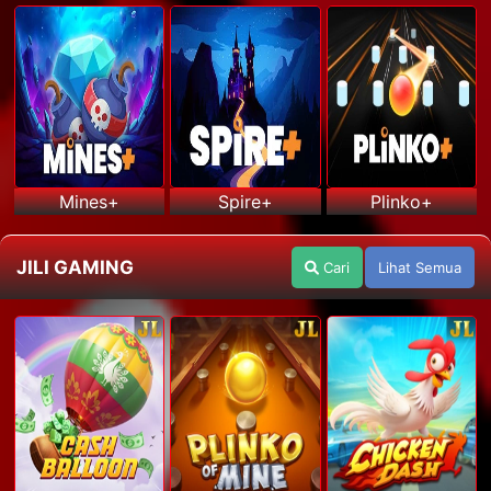
Mines+
Spire+
Plinko+
JILI GAMING
Cari
Lihat Semua