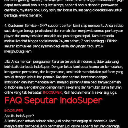
baru bergabung. Namun, itu hanya permulaan. Seluruh anggota IndoSuper juga
dapat menikmati bonus reguler lainnya, seperti bonus deposit, penawaran
cashback, mystery box, lucky spin, dan bonus khusus yang didedikasikan untuk
berbagai event menarik.
4. Customer Service - 24/7 support center kami siap membantu Anda setiap
saat dengan tenaga profesional dan ramah akan menjawab semua pertanyaan
player dan menyelesaikan masalah apa pun dengan cepat. Kami tersedia
melalui livechat hingga social media 24 jam sehari, 7 hari seminggu. Pilihlah
saluran komunikasi yang nyaman bagi Anda, dan jangan ragu untuk
menghubungi kami
Jika Anda mencari pengalaman taruhan terbaik di Indonesia, tidak ada yang
lebih baik daripada IndoSuper. Dengan fokus kami pada keamanan, kemudahan,
keragaman permainan, dan kenyamanan, kami telah menciptakan platform yang
sesuai dengan kebutuhan pemain. Rasakan sensasi bertaruh dengan
IndoSuper dan lihat mengapa kami menjadi pilihan utama bagi banyak pemain
di Indonesia. Bergabunglah dengan kami sekarang dan temukan dunia taruhan
online yang tak terbatas!
INDOSUPER
,
Raih hadiah menarik sekarang juga.
FAQ Seputar IndoSuper
INDOSUPER
Apa itu IndoSuper?
A: IndoSuper adalah sebuah situs judi online terlengkap di Indonesia. Kami
menyediakan berbagai jenis permainan judi online seperti taruhan olahraga,