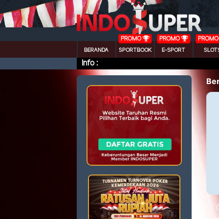
PROMO
PROMO
PROMO
PROM
BERANDA
SPORTBOOK
E-SPORT
SLOT
Info :
Be