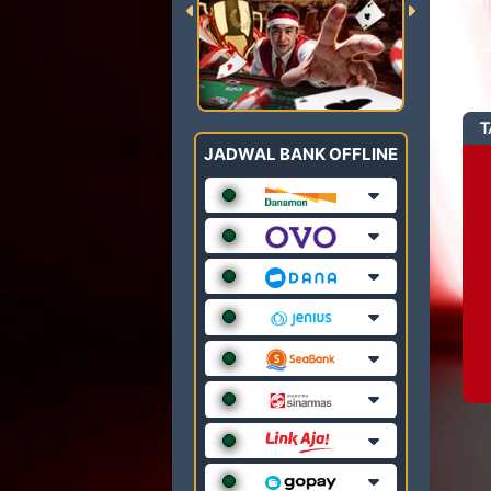
sem
m
T
JADWAL BANK OFFLINE