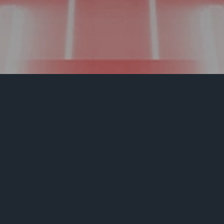
WAL BANK
VOUCHER88
LINK ALTER
Lisensi
Slot Casino Terlengkap
i dunia taruhan online. Misi utama kami adalah memastikan anggota kami mendapatk
lah keamanan, kemudahan, keragaman, dan kenyamanan. Untuk menyediakan berbagai j
emain, IndoSuper bekerja sama dengan penyedia permainan terkemuka dan resmi.
ots, Idnlive, Tangkas hingga Tembak Ikan hanya di satu tempat. Mengapa harus memi