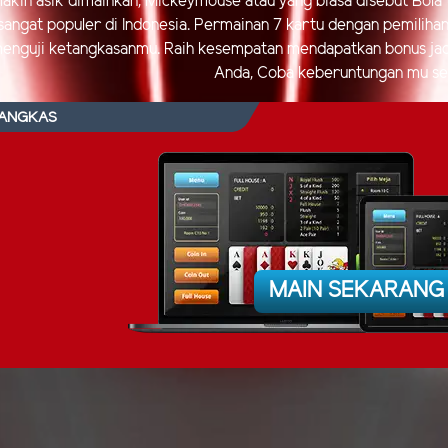
akin asik dimainkan, Mickeymouse atau yang biasa disebut Bol
sangat populer di Indonesia. Permainan 7 kartu dengan pemilihan
enguji ketangkasanmu. Raih kesempatan mendapatkan bonus jack
Anda, Coba keberuntungan mu se
ANGKAS
MAIN SEKARANG